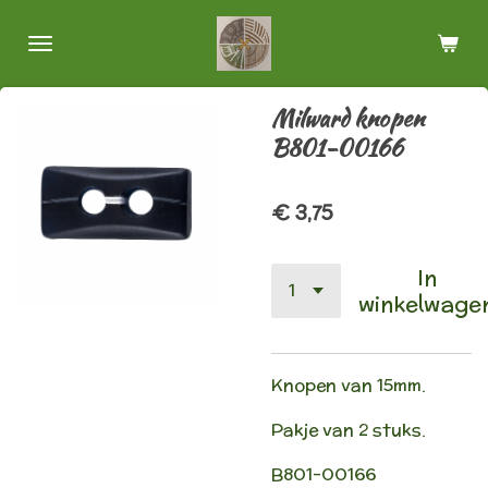
Ga
direct
naar
de
Milward knopen
hoofdinhoud
B801-00166
€ 3,75
In
winkelwage
Knopen van 15mm.
Pakje van 2 stuks.
B801-00166