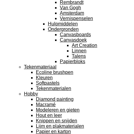
Rembrandt
Van Gogh
Amsterdam
Vernispenselen
Hulpmiddelen
Ondergronden
Canvasboards
Canvasdoek
Art Creation
Linnen
Talens
Papierbloks
Tekenmateriaal
Ecoline brushpen
Kleuren
Softpastels
Tekenmaterialen
Hobby
Diamond painting
Macramé
Modeleren en gieten
Hout en leer
Knippen en snijden
Lijm en plakmaterialen
Papier en karton