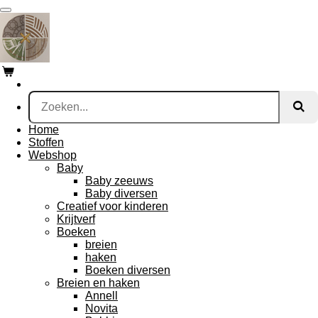
Ga
direct
naar
de
hoofdinhoud
Home
Stoffen
Webshop
Baby
Baby zeeuws
Baby diversen
Creatief voor kinderen
Krijtverf
Boeken
breien
haken
Boeken diversen
Breien en haken
Annell
Novita