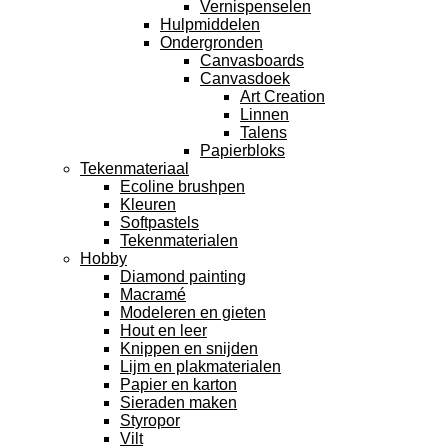
Vernispenselen
Hulpmiddelen
Ondergronden
Canvasboards
Canvasdoek
Art Creation
Linnen
Talens
Papierbloks
Tekenmateriaal
Ecoline brushpen
Kleuren
Softpastels
Tekenmaterialen
Hobby
Diamond painting
Macramé
Modeleren en gieten
Hout en leer
Knippen en snijden
Lijm en plakmaterialen
Papier en karton
Sieraden maken
Styropor
Vilt