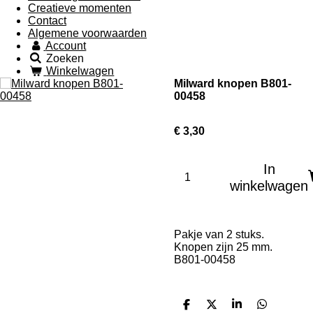
Creatieve momenten
Contact
Algemene voorwaarden
Account
Zoeken
Winkelwagen
Milward knopen B801-
00458
€ 3,30
In
winkelwagen
Pakje van 2 stuks.
Knopen zijn 25 mm.
B801-00458
D
D
S
D