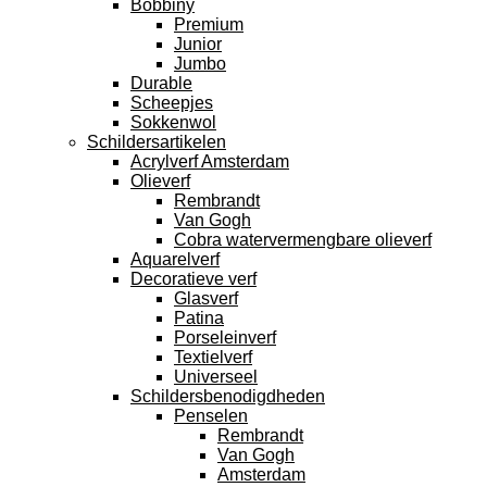
Bobbiny
Premium
Junior
Jumbo
Durable
Scheepjes
Sokkenwol
Schildersartikelen
Acrylverf Amsterdam
Olieverf
Rembrandt
Van Gogh
Cobra watervermengbare olieverf
Aquarelverf
Decoratieve verf
Glasverf
Patina
Porseleinverf
Textielverf
Universeel
Schildersbenodigdheden
Penselen
Rembrandt
Van Gogh
Amsterdam