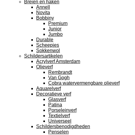
Breien en haken
Annell
Novita
Bobbiny
Premium
Junior
Jumbo
Durable
Scheepjes
Sokkenwol
Schildersartikelen
Acrylverf Amsterdam
Olieverf
Rembrandt
Van Gogh
Cobra watervermengbare olieverf
Aquarelverf
Decoratieve verf
Glasverf
Patina
Porseleinverf
Textielverf
Universeel
Schildersbenodigdheden
Penselen