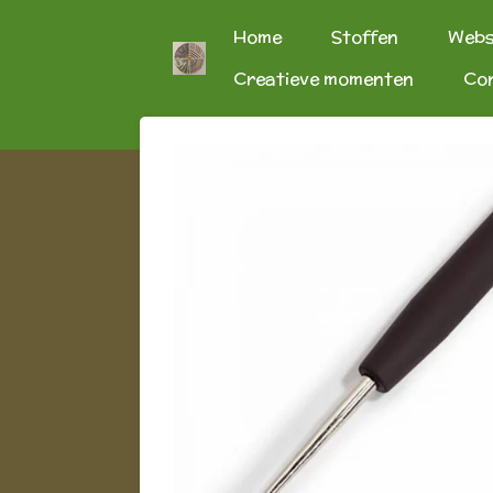
Ga
Home
Stoffen
Web
direct
Creatieve momenten
Co
naar
de
hoofdinhoud