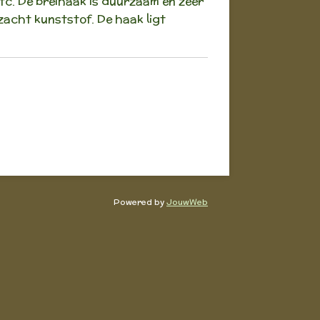
c. De breihaak is duurzaam en zeer
acht kunststof. De haak ligt
Powered by
JouwWeb