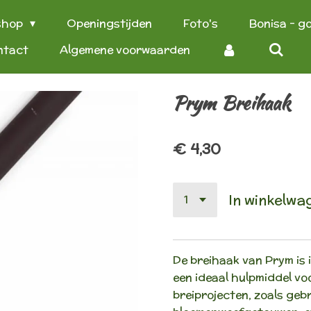
shop
Openingstijden
Foto's
Bonisa - g
ntact
Algemene voorwaarden
Prym Breihaak
€ 4,30
In winkelwa
De breihaak van Prym is 
een ideaal hulpmiddel v
breiprojecten, zoals geb