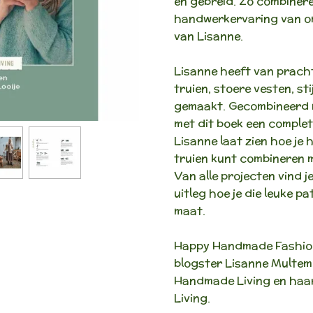
en gebreid. Zo combinere
handwerkervaring van o
van Lisanne.
Lisanne heeft van pracht
truien, stoere vesten, st
gemaakt. Gecombineerd m
met dit boek een comple
Lisanne laat zien hoe je
truien kunt combineren m
Van alle projecten vind j
uitleg hoe je die leuke 
maat.
Happy Handmade Fashion 
blogster Lisanne Multe
Handmade Living en haa
Living.