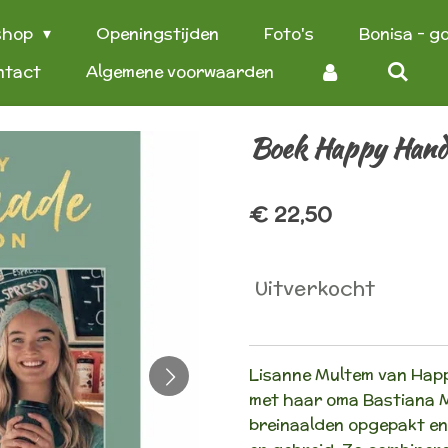
shop
Openingstijden
Foto's
Bonisa - g
ntact
Algemene voorwaarden
Boek Happy Hand
€ 22,50
Uitverkocht
Lisanne Multem van Hap
met haar oma Bastiana M
breinaalden opgepakt en 