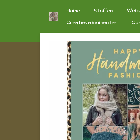
Ga
Home
Stoffen
Web
direct
Creatieve momenten
Co
naar
de
hoofdinhoud