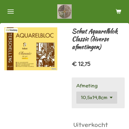
Ga
direct
naar
de
Schut Aquarelblok
hoofdinhoud
Classic (diverse
afmetingen)
€ 12,75
Afmeting
Uitverkocht