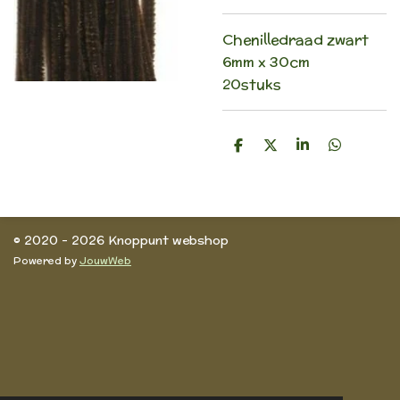
Chenilledraad zwart
6mm x 30cm
20stuks
D
D
S
D
e
e
h
e
l
e
a
l
e
l
r
e
n
e
n
© 2020 - 2026 Knoppunt webshop
Powered by
JouwWeb