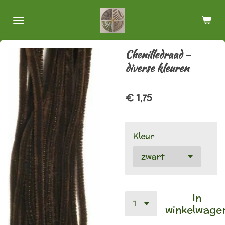
Ga
direct
naar
de
Chenilledraad -
hoofdinhoud
diverse kleuren
€ 1,75
Kleur
In
winkelwage