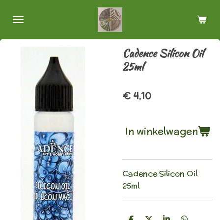
Ga
direct
naar
de
Cadence Silicon Oil
hoofdinhoud
25ml
€ 4,10
In winkelwagen
Cadence Silicon Oil
25ml