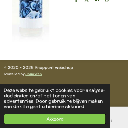
D
D
S
D
e
e
h
e
l
e
a
l
e
l
r
e
n
e
n
© 2020 - 2026 Knoppunt webshop
Powered by
JouwWeb
Deze website gebruikt cookies voor analyse-
doeleinden en/of het tonen van
advertenties. Door gebruik te blijven maken
van de site gaat u hiermee akkoord.
Akkoord
E-mailadres
Telefoonnummer
Kaart