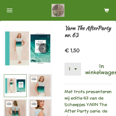
Ga
direct
naar
de
Yarn The AfterParty
hoofdinhoud
nr. 63
€ 1,50
In
winkelwage
Met trots presenteren
wij editie 63 van de
Scheepjes YARN The
After Party serie: de