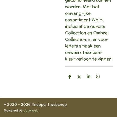
gecombineerd kunnen
worden. Met het
omvangrijke
assortiment Whirl,
inclusief de Aurora
Collection en Ombre
Collection, is er voor
ieders smaak een
onweerstaanbaar
kleurverloop te vinden!
D
D
S
D
e
e
h
e
l
e
a
l
e
l
r
e
n
e
n
© 2020 - 2026 Knoppunt webshop
Powered by
JouwWeb