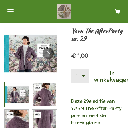
Ga
direct
naar
de
Yarn The AfterParty
hoofdinhoud
nr. 29
€ 1,00
In
winkelwage
Deze 29e editie van
YARN The After Party
presenteert de
Herringbone