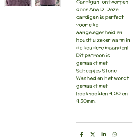
Cardigan, ontworpen
door Ana D. Deze
cardigan is perfect
voor elke
aangelegenheid en
houdt u zeker warm in
de koudere maanden!
Dit patroon is
gemaakt met
Scheepjes Stone
Washed en het wordt
gemaakt met
haaknaalden 4.00 en
4.50mm.
D
D
S
D