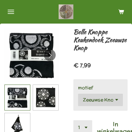
Ga
direct
naar
de
Belle Knoppe
hoofdinhoud
Keukendoek Zeeuwse
Knop
€ 7,99
motief
In
winkelwage