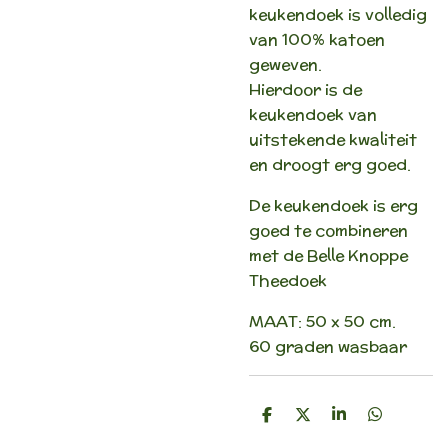
keukendoek is volledig
van 100% katoen
geweven.
Hierdoor is de
keukendoek van
uitstekende kwaliteit
en droogt erg goed.
De keukendoek is erg
goed te combineren
met de Belle Knoppe
Theedoek
MAAT: 50 x 50 cm.
60 graden wasbaar
D
D
S
D
e
e
h
e