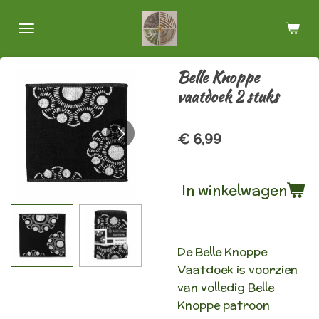
Ga
direct
naar
de
Belle Knoppe
hoofdinhoud
vaatdoek 2 stuks
€ 6,99
In winkelwagen
De Belle Knoppe
Vaatdoek is voorzien
van volledig Belle
Knoppe patroon