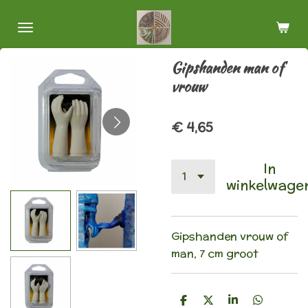
Ga
direct
naar
Gipshanden man of
de
vrouw
hoofdinhoud
€ 4,65
In
winkelwage
Gipshanden vrouw of
man, 7 cm groot
D
D
S
D