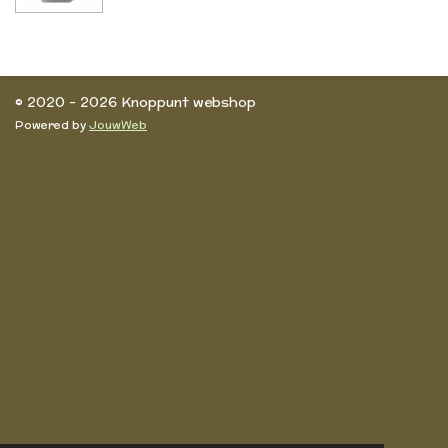
e
e
h
e
l
e
a
l
e
l
r
e
n
e
n
© 2020 - 2026 Knoppunt webshop
Powered by
JouwWeb