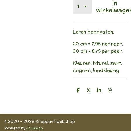
In
winkelwage
Leren handvaten.
20 cm = 7.95 per paar.
30 cm = 8.75 per paar.
Kleuren: Nturel, zwrt,
cognac, loodkleurig
D
D
S
D
e
e
h
e
l
e
a
l
e
l
r
e
n
e
n
© 2020 - 2026 Knoppunt webshop
Powered by
JouwWeb