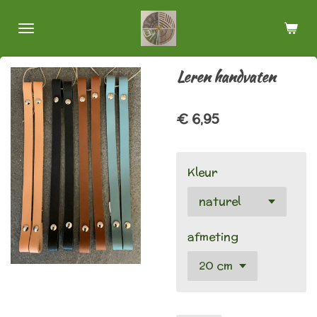
Ga
direct
naar
de
Leren handvaten
hoofdinhoud
€ 6,95
Kleur
afmeting