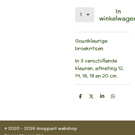
In
winkelwage
Goudkleurige
broekritsen.
In 3 verschillende
kleuren, afmeting 12,
14, 16, 18 en 20 cm.
D
D
S
D
e
e
h
e
l
e
a
l
e
l
r
e
n
e
n
© 2020 - 2026 Knoppunt webshop