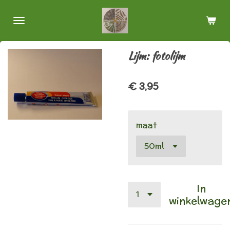
Ga
direct
naar
de
Lijm: fotolijm
hoofdinhoud
€ 3,95
maat
In
winkelwage