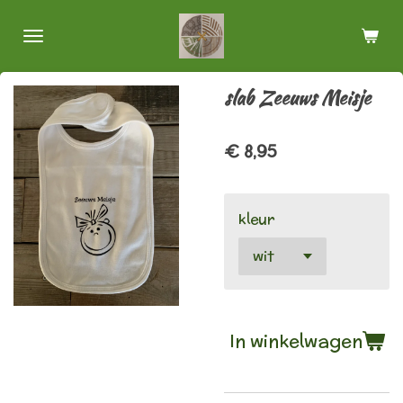
Ga
direct
naar
de
slab Zeeuws Meisje
hoofdinhoud
€ 8,95
kleur
In winkelwagen