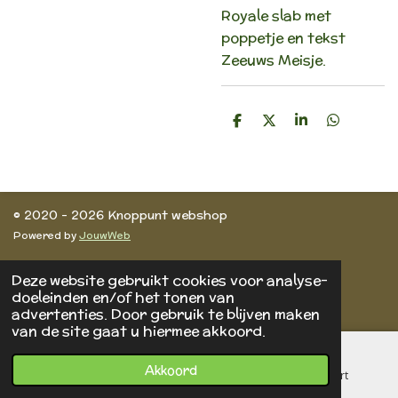
Royale slab met
poppetje en tekst
Zeeuws Meisje.
D
D
S
D
e
e
h
e
l
e
a
l
e
l
r
e
n
e
n
© 2020 - 2026 Knoppunt webshop
Powered by
JouwWeb
Deze website gebruikt cookies voor analyse-
doeleinden en/of het tonen van
advertenties. Door gebruik te blijven maken
van de site gaat u hiermee akkoord.
Akkoord
E-mailadres
Telefoonnummer
Kaart