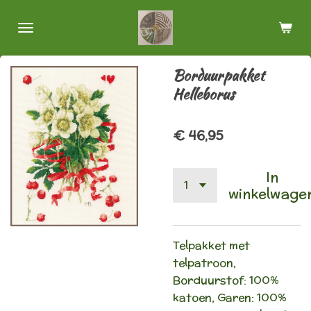
Ga
direct
naar
de
Borduurpakket
hoofdinhoud
Helleborus
€ 46,95
In
winkelwage
Telpakket met
telpatroon,
Borduurstof: 100%
katoen, Garen: 100%