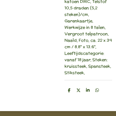
katoen DMC, Telstof
10,5 draden (5,2
steken)/cm,
Garenkaartje,
Werkwijze in 8 talen,
Vergroot telpatroon,
Naald, Foto, ca. 22 x 34
cm / 8.8" x 13.6",
Leeftijdscategorie:
vanaf 18 jaar, Steken:
kruissteek, Spansteek,
Stiksteek,
D
D
S
D
e
e
h
e
l
e
a
l
e
l
r
e
n
e
n