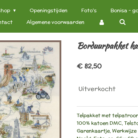
shop
Openingstijden
Foto's
Bonisa - g
ntact
Algemene voorwaarden
Borduurpakket ka
€ 82,50
Uitverkocht
Telpakket met telpatroo
100% katoen DMC, Telsto
Garenkaartje, Werkwijze 