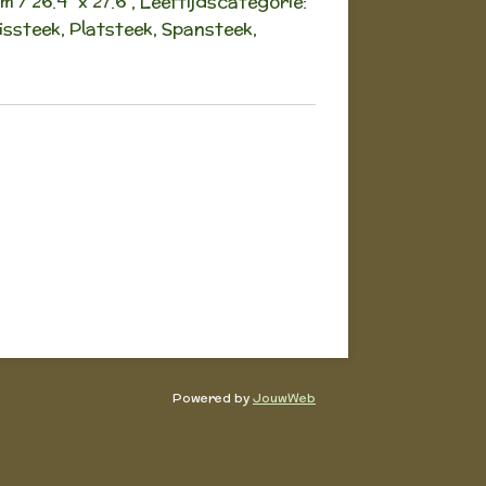
m / 26.4" x 27.6", Leeftijdscategorie:
uissteek, Platsteek, Spansteek,
Powered by
JouwWeb