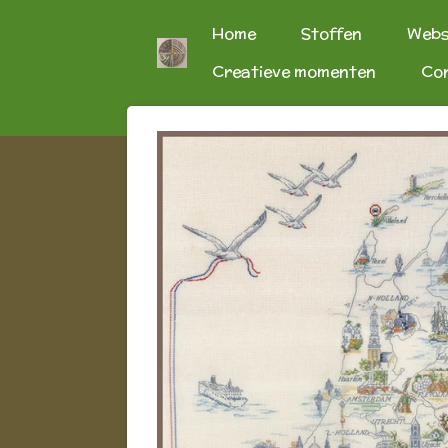
Ga
Home
Stoffen
Web
direct
Creatieve momenten
Co
naar
de
hoofdinhoud