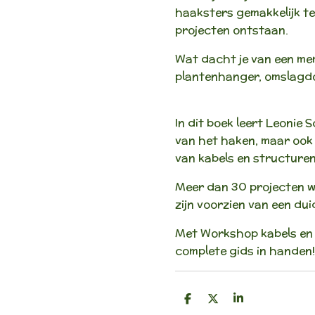
haaksters gemakkelijk te 
projecten ontstaan.
Wat dacht je van een m
plantenhanger, omslagd
In dit boek leert Leonie S
van het haken, maar ook 
van kabels en structuren
Meer dan 30 projecten w
zijn voorzien van een dui
Met Workshop kabels en 
complete gids in handen!
D
D
S
e
e
h