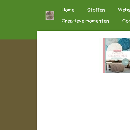
Ga
Home
Stoffen
Web
direct
Creatieve momenten
Co
naar
de
hoofdinhoud