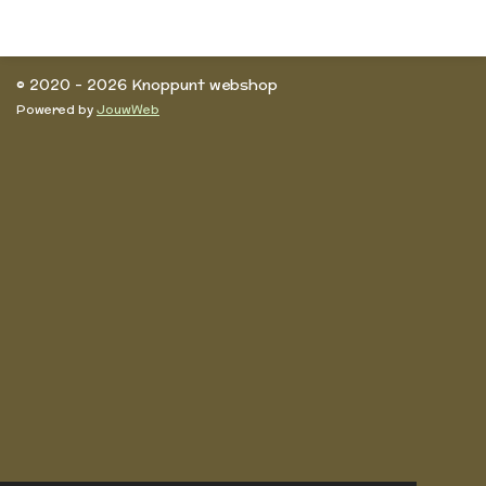
l
e
a
l
e
l
r
e
n
e
n
© 2020 - 2026 Knoppunt webshop
Powered by
JouwWeb