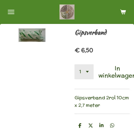
Ga
direct
naar
de
Gipsverband
hoofdinhoud
€ 6,50
In
winkelwage
Gipsverband 2rol 10cm
x 2,7 meter
D
D
S
D
e
e
h
e