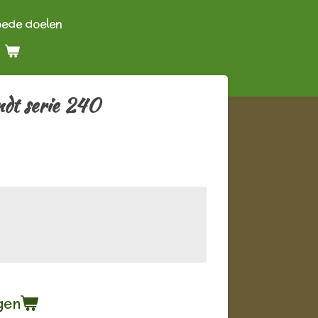
oede doelen
dt serie 240
gen