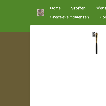
Ga
Home
Stoffen
Web
direct
Creatieve momenten
Co
naar
de
hoofdinhoud