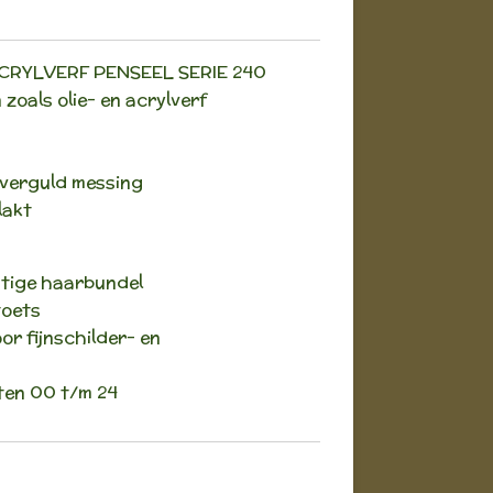
CRYLVERF PENSEEL SERIE 240
zoals olie- en acrylverf
 verguld messing
lakt
htige haarbundel
toets
oor fijnschilder- en
aten 00 t/m 24