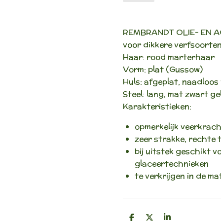
REMBRANDT OLIE- EN A
voor dikkere verfsoorten 
Haar: rood marterhaar
Vorm: plat (Gussow)
Huls: afgeplat, naadloos
Steel: lang, mat zwart ge
Karakteristieken:
opmerkelijk veerkrac
zeer strakke, rechte 
bij uitstek geschikt v
glaceertechnieken
te verkrijgen in de m
D
D
S