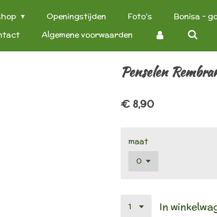
shop
Openingstijden
Foto's
Bonisa - g
ntact
Algemene voorwaarden
Penselen Rembran
€ 8,90
maat
In winkelwa