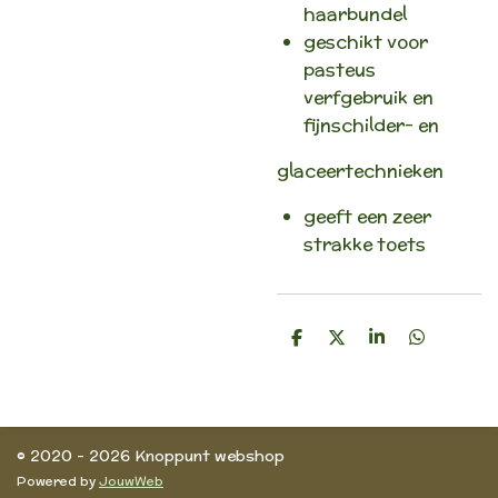
haarbundel
geschikt voor
pasteus
verfgebruik en
fijnschilder- en
glaceertechnieken
geeft een zeer
strakke toets
D
D
S
D
e
e
h
e
l
e
a
l
e
l
r
e
n
e
n
© 2020 - 2026 Knoppunt webshop
Powered by
JouwWeb