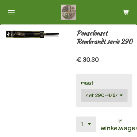
Ga
direct
naar
de
Penselenset
hoofdinhoud
Rembrandt serie 290
€ 30,30
maat
In
winkelwage