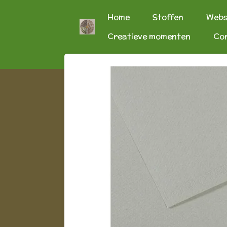
Ga
Home
Stoffen
Web
direct
Creatieve momenten
Co
naar
de
hoofdinhoud