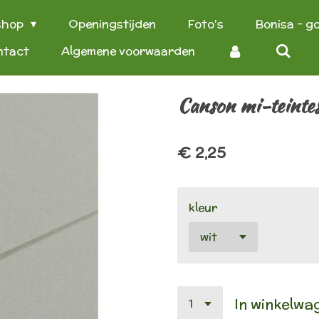
shop
Openingstijden
Foto's
Bonisa - g
ntact
Algemene voorwaarden
Canson mi-teintes
€ 2,25
kleur
In winkelwa