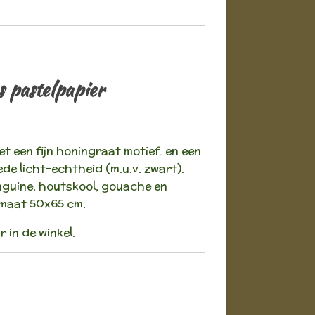
 pastelpapier
t een fijn honingraat motief. en een
e licht-echtheid (m.u.v. zwart).
nguine, houtskool, gouache en
rmaat 50x65 cm.
 in de winkel.