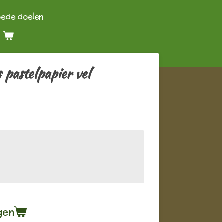
oede doelen
 pastelpapier vel
gen