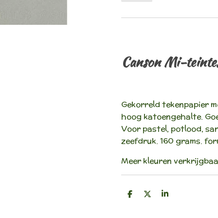
Canson Mi-teintes
Gekorreld tekenpapier me
hoog katoengehalte. Goed
Voor pastel, potlood, sa
zeefdruk. 160 grams. fo
Meer kleuren verkrijgbaar
D
D
S
e
e
h
l
e
a