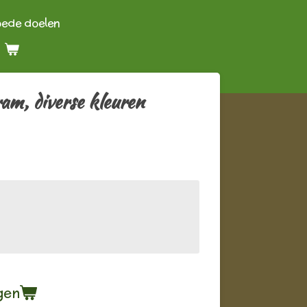
oede doelen
am, diverse kleuren
gen