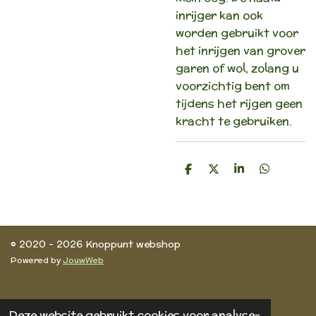
inrijger kan ook
worden gebruikt voor
het inrijgen van grover
garen of wol, zolang u
voorzichtig bent om
tijdens het rijgen geen
kracht te gebruiken.
D
D
S
D
e
e
h
e
l
e
a
l
e
l
r
e
n
e
n
© 2020 - 2026 Knoppunt webshop
Powered by
JouwWeb
Deze website gebruikt cookies voor analyse-