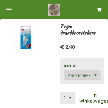
Ga
direct
naar
de
Prym
hoofdinhoud
draaddoorstekers
€ 2,40
aantal
In
winkelwage