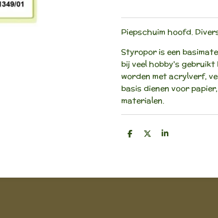
Piepschuim hoofd. Divers
Styropor is een basimater
bij veel hobby's gebruik
worden met acrylverf, v
basis dienen voor papier, 
materialen.
D
D
S
e
e
h
l
e
a
e
l
r
n
e