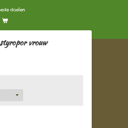
oede doelen
 styropor vrouw