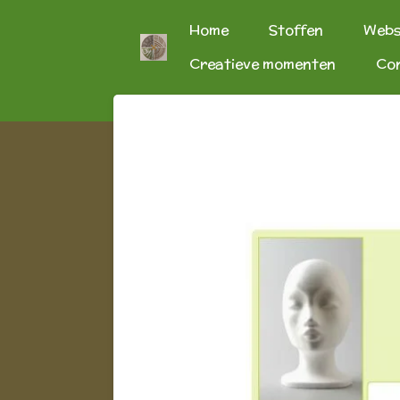
Ga
Home
Stoffen
Web
direct
Creatieve momenten
Co
naar
de
hoofdinhoud