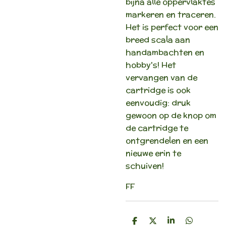
bijna alle oppervlaktes
markeren en traceren.
Het is perfect voor een
breed scala aan
handambachten en
hobby's! Het
vervangen van de
cartridge is ook
eenvoudig: druk
gewoon op de knop om
de cartridge te
ontgrendelen en een
nieuwe erin te
schuiven!
FF
D
D
S
D