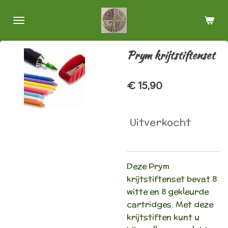
Ga
direct
naar
de
Prym krijtstiftenset
hoofdinhoud
€ 15,90
Uitverkocht
Deze Prym
krijtstiftenset bevat 8
witte en 8 gekleurde
cartridges. Met deze
krijtstiften kunt u