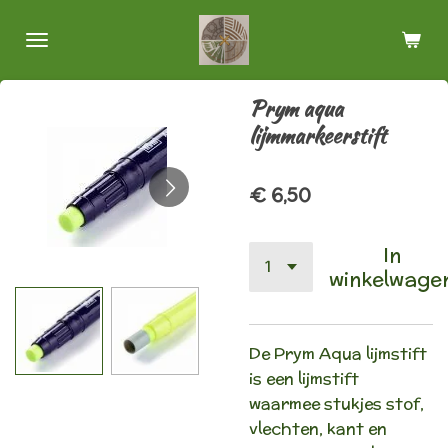
Ga
direct
naar
de
Prym aqua
hoofdinhoud
lijmmarkeerstift
€ 6,50
In
winkelwage
De Prym Aqua lijmstift
is een lijmstift
waarmee stukjes stof,
vlechten, kant en