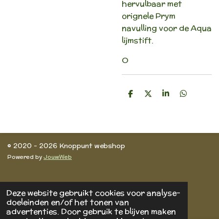
hervulbaar met
orignele Prym
navulling voor de Aqua
lijmstift.
O
D
D
S
D
e
e
h
e
l
e
a
l
e
l
r
e
n
e
n
© 2020 - 2026 Knoppunt webshop
Powered by
JouwWeb
Deze website gebruikt cookies voor analyse-
doeleinden en/of het tonen van
advertenties. Door gebruik te blijven maken