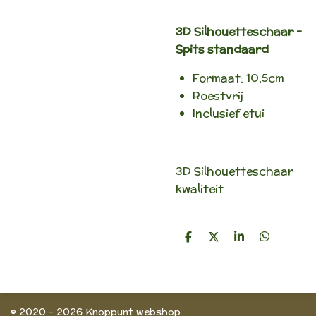
3D Silhouetteschaar -
Spits standaard
Formaat: 10,5cm
Roestvrij
Inclusief etui
3D Silhouetteschaar
kwaliteit
D
D
S
D
e
e
h
e
l
e
a
l
e
l
r
e
n
e
n
© 2020 - 2026 Knoppunt webshop