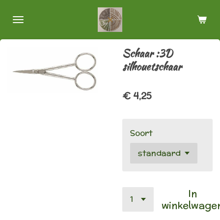
Ga
direct
naar
de
Schaar :3D
hoofdinhoud
silhouetschaar
€ 4,25
Soort
In
winkelwage