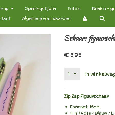
shop
Openingstijden
Foto's
Bonisa - g
ntact
Algemene voorwaarden
Schaar: figuursch
€ 3,95
In winkelwa
Zip Zap Figuurschaar
Formaat: 16cm
3 in 1 Rose / Blauw / 