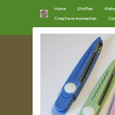
Ga
Home
Stoffen
Web
direct
Creatieve momenten
Co
naar
de
hoofdinhoud