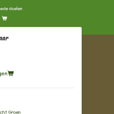
oede doelen
aar
gen
Licht Groen