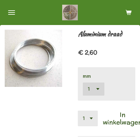
Ga
direct
naar
de
Aluminium draad
hoofdinhoud
€ 2,60
mm
In
winkelwage