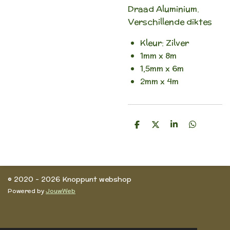
Draad Aluminium.
Verschillende diktes
Kleur: Zilver
1mm x 8m
1,5mm x 6m
2mm x 4m
D
D
S
D
e
e
h
e
l
e
a
l
e
l
r
e
n
e
n
© 2020 - 2026 Knoppunt webshop
Powered by
JouwWeb