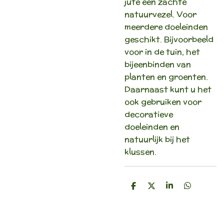
jute een zachte
natuurvezel. Voor
meerdere doeleinden
geschikt. Bijvoorbeeld
voor in de tuin, het
bijeenbinden van
planten en groenten.
Daarnaast kunt u het
ook gebruiken voor
decoratieve
doeleinden en
natuurlijk bij het
klussen.
D
D
S
D
e
e
h
e
l
e
a
l
e
l
r
e
n
e
n