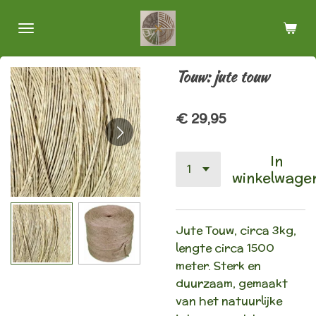
Ga
direct
naar
de
Touw: jute touw
hoofdinhoud
€ 29,95
In
winkelwage
Jute Touw, circa 3kg,
lengte circa 1500
meter. Sterk en
duurzaam, gemaakt
van het natuurlijke