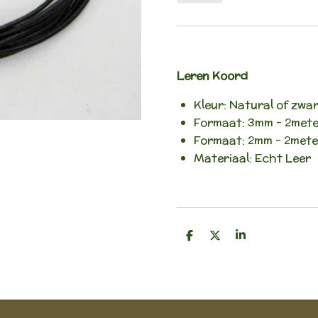
Leren Koord
Kleur: Natural of zwa
Formaat: 3mm - 2met
Formaat: 2mm - 2mete
Materiaal: Echt Leer
D
D
S
e
e
h
l
e
a
e
l
r
n
e