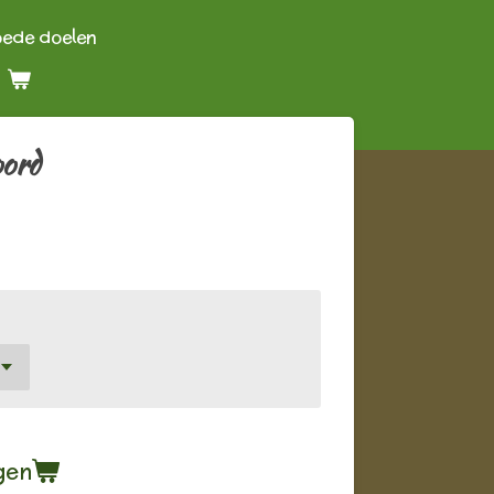
oede doelen
oord
gen