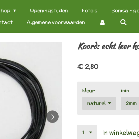
shop
Openingstijden
Foto's
Bonisa - g
ntact
Algemene voorwaarden
Koord: echt leer k
€ 2,80
kleur
mm
In winkelwa