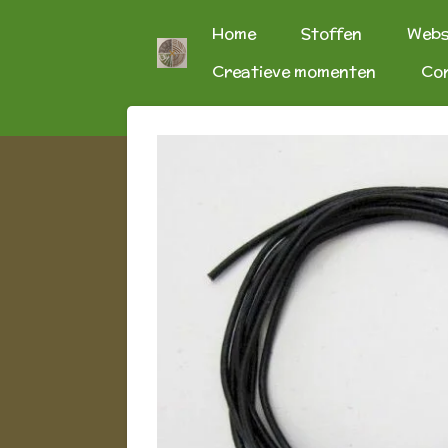
Ga
Home
Stoffen
Web
direct
Creatieve momenten
Co
naar
de
hoofdinhoud