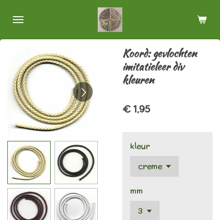
Ga
direct
naar
de
Koord: gevlochten
hoofdinhoud
imitatieleer div
kleuren
€ 1,95
kleur
mm