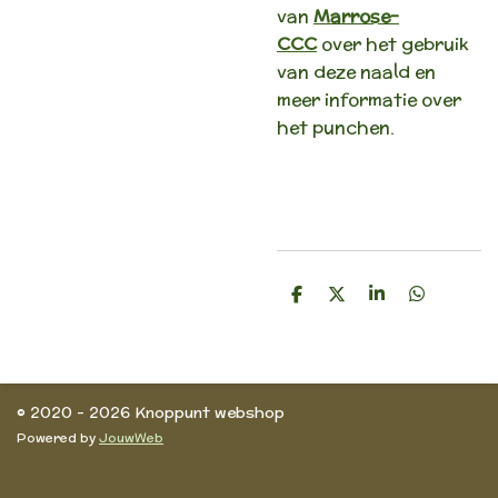
van
Marrose-
CCC
over het gebruik
van deze naald en
meer informatie over
het punchen.
D
D
S
D
e
e
h
e
l
e
a
l
e
l
r
e
n
e
n
© 2020 - 2026 Knoppunt webshop
Powered by
JouwWeb