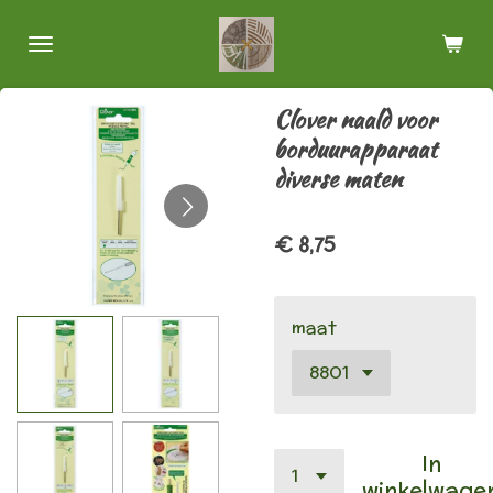
Ga
direct
naar
de
Clover naald voor
hoofdinhoud
borduurapparaat
diverse maten
€ 8,75
maat
In
winkelwage