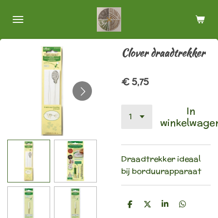
Ga
direct
naar
de
Clover draadtrekker
hoofdinhoud
€ 5,75
In
winkelwage
Draadtrekker ideaal
bij borduurapparaat
D
D
S
D
e
e
h
e