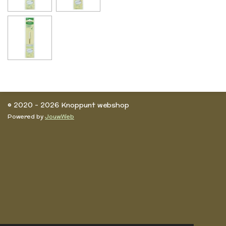
l
e
a
l
e
l
r
e
n
e
n
© 2020 - 2026 Knoppunt webshop
Powered by
JouwWeb