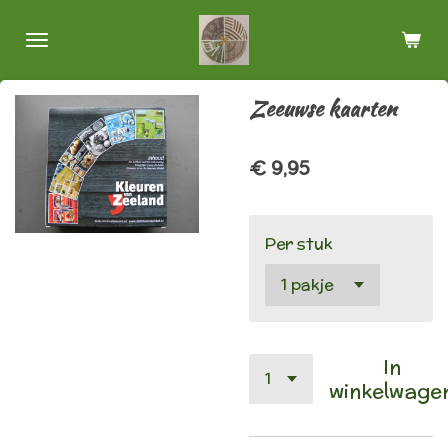
Ga
direct
naar
de
Zeeuwse kaarten
hoofdinhoud
€ 9,95
Per stuk
In
winkelwage