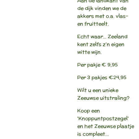
Aan de landkant van
de dijk vinden we de
akkers met o.a. vlas-
en fruitteelt.
Echt waar… Zeeland
kent zelfs z’n eigen
witte wijn.
Per pakje € 9,95
Per 3 pakjes €24,95
Wilt u een unieke
Zeeuwse uitstraling?
Koop een
'Knoppuntpostzegel'
en het Zeeuwse plaatje
is compleet...