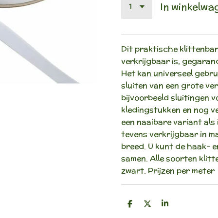
In winkelwa
Dit praktische klittenban
verkrijgbaar is, gegaran
Het kan universeel gebru
sluiten van een grote v
bijvoorbeeld sluitingen 
kledingstukken en nog vee
een naaibare variant als 
tevens verkrijgbaar in 
breed. U kunt de haak- e
samen. Alle soorten klitt
zwart. Prijzen per meter
D
D
S
e
e
h