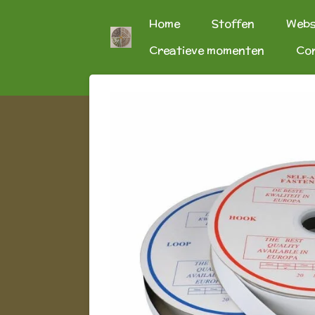
Ga
Home
Stoffen
Web
direct
Creatieve momenten
Co
naar
de
hoofdinhoud