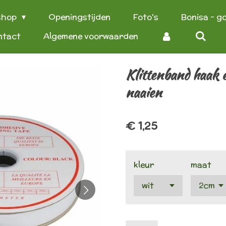
shop
Openingstijden
Foto's
Bonisa - g
ntact
Algemene voorwaarden
Klittenband haak e
naaien
€ 1,25
kleur
maat