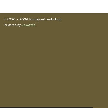
l
e
a
l
e
l
r
e
n
e
n
© 2020 - 2026 Knoppunt webshop
Powered by
JouwWeb