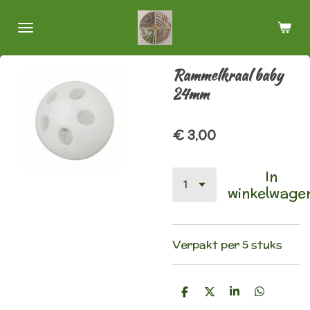
Ga
direct
naar
de
Rammelkraal baby
hoofdinhoud
24mm
€ 3,00
In
winkelwage
Verpakt per 5 stuks
D
D
S
D
e
e
h
e