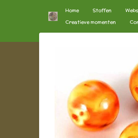
Ga
Home
Stoffen
Web
direct
Creatieve momenten
Co
naar
de
hoofdinhoud