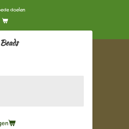
oede doelen
 Beads
gen