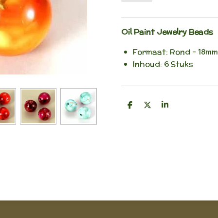
Oil Paint Jewelry Beads
Formaat: Rond - 18mm
Inhoud: 6 Stuks
D
D
S
e
e
h
l
e
a
e
l
r
n
e