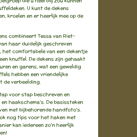
elgroep die u heel blij zou kunnen
uffeldeken. U kunt de dekens
n, kroelen en er heerlijk mee op de
ens combineert Tessa van Riet-
van haar duidelijk geschreven
 het comfortabele van een dekentje
en knuffel. De dekens zijn gehaakt
uren en garens, wat een geweldig
ffels hebben een vriendelijke
t de verbeelding.
tap voor stap beschreven en
 en haakschema's. De basissteken
ven met bijbehorende handfoto's.
ok nog tips voor het haken met
nier kan iedereen zo'n heerlijk
en!