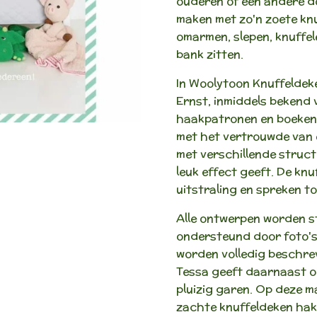
ouderen of een andere do
maken met zo'n zoete kn
omarmen, slepen, knuffele
bank zitten.
In Woolytoon Knuffeldek
Ernst, inmiddels bekend 
haakpatronen en boeken,
met het vertrouwde van e
met verschillende struct
leuk effect geeft. De knu
uitstraling en spreken to
Alle ontwerpen worden s
ondersteund door foto's
worden volledig beschre
Tessa geeft daarnaast o
pluizig garen. Op deze ma
zachte knuffeldeken hak