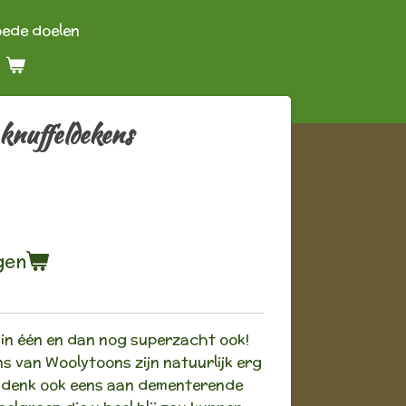
oede doelen
knuffeldekens
gen
 in één en dan nog superzacht ook!
ns van Woolytoons zijn natuurlijk erg
r denk ook eens aan dementerende