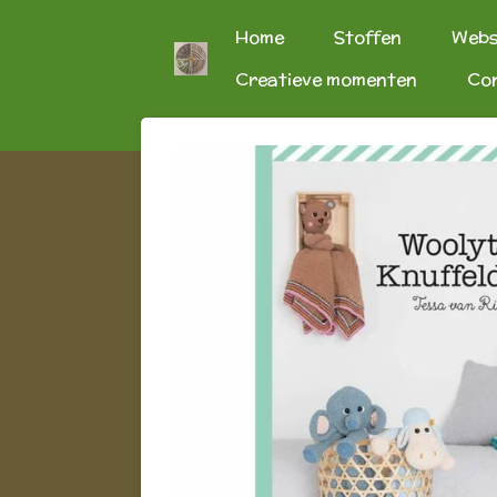
Ga
Home
Stoffen
Web
direct
Creatieve momenten
Co
naar
de
hoofdinhoud