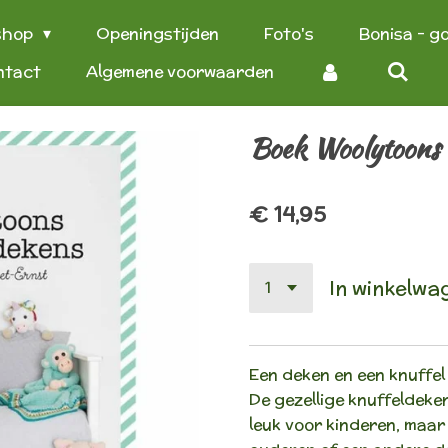
shop
Openingstijden
Foto's
Bonisa - g
ntact
Algemene voorwaarden
Boek Woolytoons 
€ 14,95
In winkelwa
Een deken en een knuffel
De gezellige knuffeldeke
leuk voor kinderen, maa