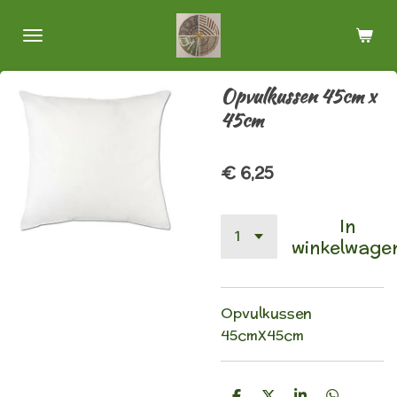
Ga
direct
naar
de
Opvulkussen 45cm x
hoofdinhoud
45cm
€ 6,25
In
winkelwage
Opvulkussen
45cmX45cm