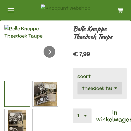
Ga
direct
naar
Belle Knoppe
de
Theedoek Taupe
hoofdinhoud
€ 7,99
soort
In
winkelwage