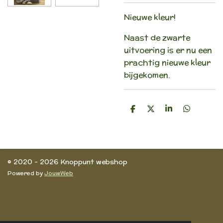
Nieuwe kleur!
Naast de zwarte
uitvoering is er nu een
prachtig nieuwe kleur
bijgekomen.
D
D
S
D
e
e
h
e
l
e
a
l
e
l
r
e
n
e
n
© 2020 - 2026 Knoppunt webshop
Powered by
JouwWeb