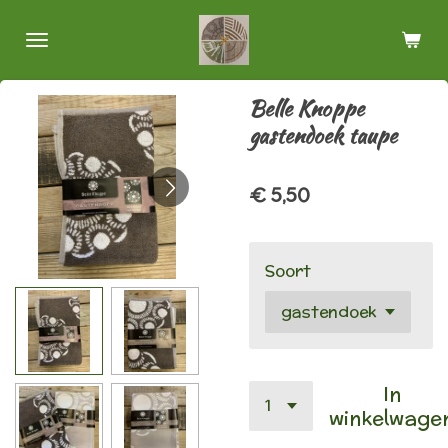
Ga
direct
naar
de
Belle Knoppe
hoofdinhoud
gastendoek taupe
€ 5,50
Soort
In
winkelwage