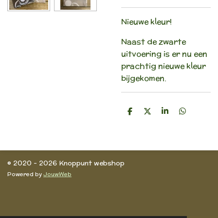
Nieuwe kleur!
Naast de zwarte
uitvoering is er nu een
prachtig nieuwe kleur
bijgekomen.
D
D
S
D
e
e
h
e
l
e
a
l
e
l
r
e
n
e
n
© 2020 - 2026 Knoppunt webshop
Powered by
JouwWeb