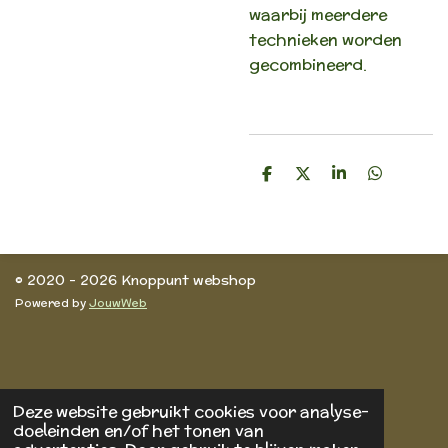
waarbij meerdere
technieken worden
gecombineerd.
D
D
S
D
e
e
h
e
l
e
a
l
e
l
r
e
n
e
n
© 2020 - 2026 Knoppunt webshop
Powered by
JouwWeb
Deze website gebruikt cookies voor analyse-
doeleinden en/of het tonen van