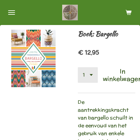
Ga
direct
naar
de
Boek: Bargello
hoofdinhoud
€ 12,95
In
winkelwage
De
aantrekkingskracht
van bargello schuilt in
de eenvoud van het
gebruik van enkele