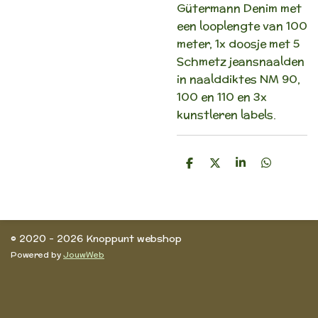
Gütermann Denim met
een looplengte van 100
meter, 1x doosje met 5
Schmetz jeansnaalden
in naalddiktes NM 90,
100 en 110 en 3x
kunstleren labels.
D
D
S
D
e
e
h
e
l
e
a
l
e
l
r
e
n
e
n
© 2020 - 2026 Knoppunt webshop
Powered by
JouwWeb