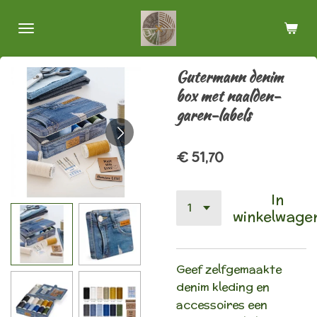
Ga
direct
naar
de
Gutermann denim
hoofdinhoud
box met naalden-
garen-labels
€ 51,70
In
winkelwage
Geef zelfgemaakte
denim kleding en
accessoires een