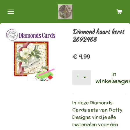
Ga
direct
naar
de
Diamond kaart kerst
hoofdinhoud
2692468
€ 4,99
In
winkelwage
In deze Diamonds
Cards sets van Dotty
Designs vind je alle
materialen voor één