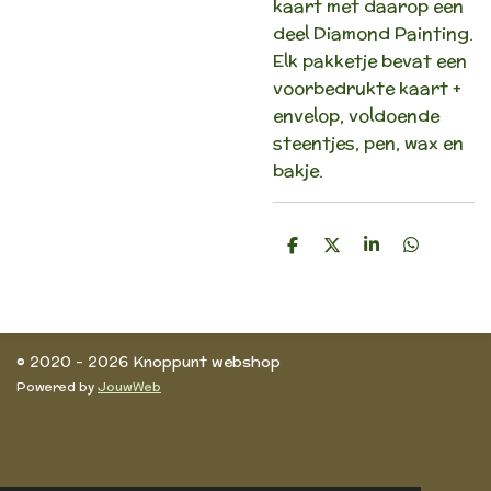
kaart met daarop een
deel Diamond Painting.
Elk pakketje bevat een
voorbedrukte kaart +
envelop, voldoende
steentjes, pen, wax en
bakje.
D
D
S
D
e
e
h
e
l
e
a
l
e
l
r
e
n
e
n
© 2020 - 2026 Knoppunt webshop
Powered by
JouwWeb