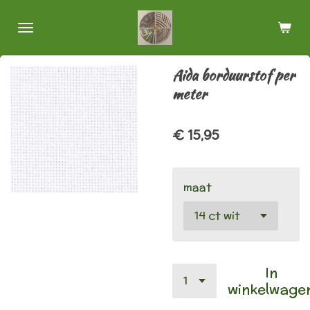
Ga
direct
naar
de
Aida borduurstof per
hoofdinhoud
meter
€ 15,95
maat
In
winkelwage