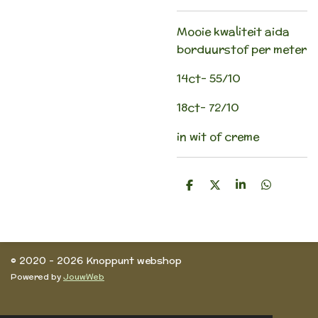
Mooie kwaliteit aida
borduurstof per meter
14ct- 55/10
18ct- 72/10
in wit of creme
D
D
S
D
e
e
h
e
l
e
a
l
e
l
r
e
n
e
n
© 2020 - 2026 Knoppunt webshop
Powered by
JouwWeb