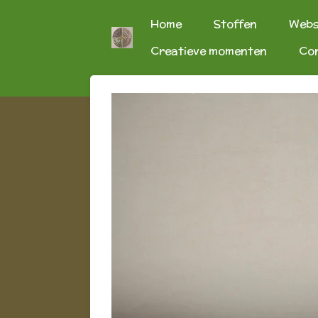
Ga
Home
Stoffen
Web
direct
Creatieve momenten
Co
naar
de
hoofdinhoud