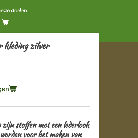
oede doelen
r kleding zilver
gen
g zijn stoffen met een lederlook
 worden voor het maken van