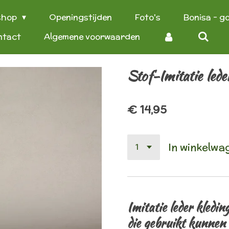
shop
Openingstijden
Foto's
Bonisa - g
ntact
Algemene voorwaarden
Stof-Imitatie lede
€ 14,95
In winkelwa
Imitatie leder kledin
die gebruikt kunnen