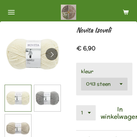
Ga
direct
naar
Novita Isoveli
de
hoofdinhoud
€ 6,90
kleur
In
winkelwage