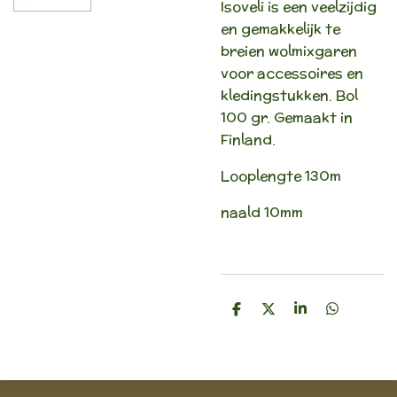
Isoveli is een veelzijdig
en gemakkelijk te
breien wolmixgaren
voor accessoires en
kledingstukken.
Bol
100 gr.
Gemaakt in
Finland.
Looplengte 130m
naald 10mm
D
D
S
D
e
e
h
e
l
e
a
l
e
l
r
e
n
e
n